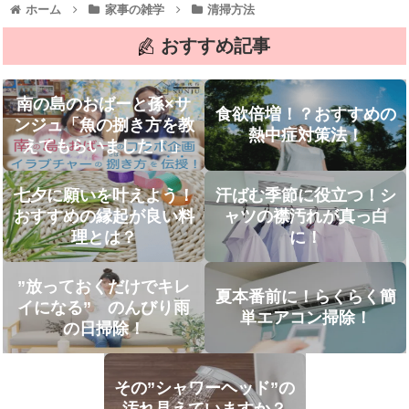
ホーム
家事の雑学
清掃方法
おすすめ記事
南の島のおばーと孫×サ
食欲倍増！？おすすめの
ンジュ「魚の捌き方を教
熱中症対策法！
えてもらいました！」
七夕に願いを叶えよう！
汗ばむ季節に役立つ！シ
おすすめの縁起が良い料
ャツの襟汚れが真っ白
理とは？
に！
”放っておくだけでキレ
夏本番前に！らくらく簡
イになる” のんびり雨
単エアコン掃除！
の日掃除！
その”シャワーヘッド”の