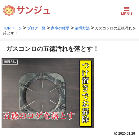
MENU
>
>
>
>
TOPページ
ブログ一覧
家事の雑学
清掃方法
ガスコンロの五徳汚れを
落とす！
ガスコンロの五徳汚れを落とす！
清掃方法
2020.01.26