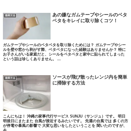
あの嫌なガムテープやシールのベタ
清掃方法
ベタをキレイに取り除くコツ！
ガムテープやシールのベタベタを取り除くためには？ ガムテープやシー
ルを壁や窓から剥がす際、ベタベタになった経験はありませんか？ 特に
お子さんがいる家庭だと、シールをペタペタと家中に貼られてしまった
という話は珍しくありません。 ...
ソースが飛び散ったレンジ内を簡単
清掃方法
に掃除する方法
こんにちは！ 沖縄の家事代行サービス SUNJU（サンジュ）です。 明日
明後日にまたまた 台風が接近するみたいです。 先週の台風では 多くの方
が停電や暴風の影響で 大変な思いをしたということを 聞いたのですが、
今...