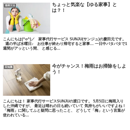
ちょっと気楽な【ゆる家事】と
清掃方法
は？！
こんにちは(^o^)／ 家事代行サービス SUNJU(サンジュ)の慶田元です。
週の半ば水曜日♪ お仕事が終わり帰宅すると家事… 一日中バタバタで1
週間がアッという間、 と感じる...
今がチャンス！梅雨はお掃除をしよ
豆知識
う！
こんにちは！ 家事代行サービスSUNJUの渡口です。 5月5日に梅雨入り
した沖縄ですが、 最近は晴れの日も続いていて 気持ちがいいですよね！
「梅雨」に関してふと疑問に思ったこと、 どうして「梅」という言葉が
使われている...