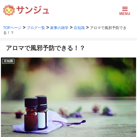
MENU
>
>
>
>
TOPページ
ブログ一覧
家事の雑学
豆知識
アロマで風邪予防でき
る！？
アロマで風邪予防できる！？
豆知識