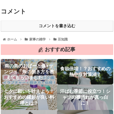
コメント
コメントを書き込む
ホーム
家事の雑学
豆知識
おすすめ記事
南の島のおばーと孫×サ
食欲倍増！？おすすめの
ンジュ「魚の捌き方を教
熱中症対策法！
えてもらいました！」
七夕に願いを叶えよう！
汗ばむ季節に役立つ！シ
おすすめの縁起が良い料
ャツの襟汚れが真っ白
理とは？
に！