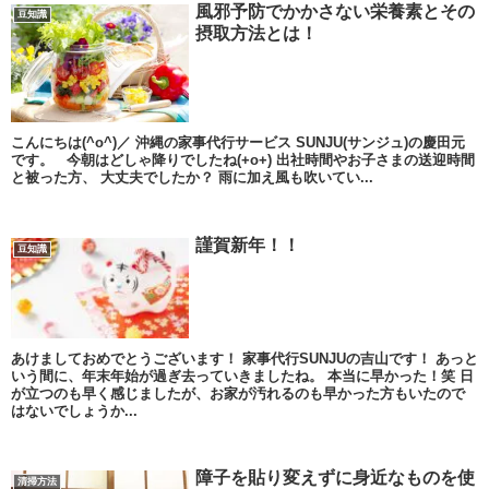
風邪予防でかかさない栄養素とその
豆知識
摂取方法とは！
こんにちは(^o^)／ 沖縄の家事代行サービス SUNJU(サンジュ)の慶田元
です。 今朝はどしゃ降りでしたね(+o+) 出社時間やお子さまの送迎時間
と被った方、 大丈夫でしたか？ 雨に加え風も吹いてい...
謹賀新年！！
豆知識
あけましておめでとうございます！ 家事代行SUNJUの吉山です！ あっと
いう間に、年末年始が過ぎ去っていきましたね。 本当に早かった！笑 日
が立つのも早く感じましたが、お家が汚れるのも早かった方もいたので
はないでしょうか...
障子を貼り変えずに身近なものを使
清掃方法