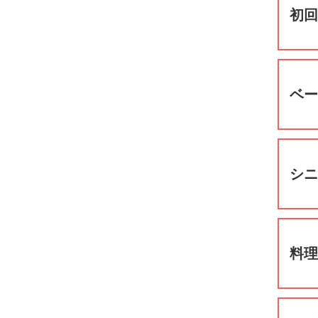
初
ベ
シ
料