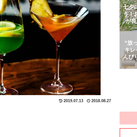
七夕
う！
が良
”放
キレ
んび
2019.07.13
2018.08.27