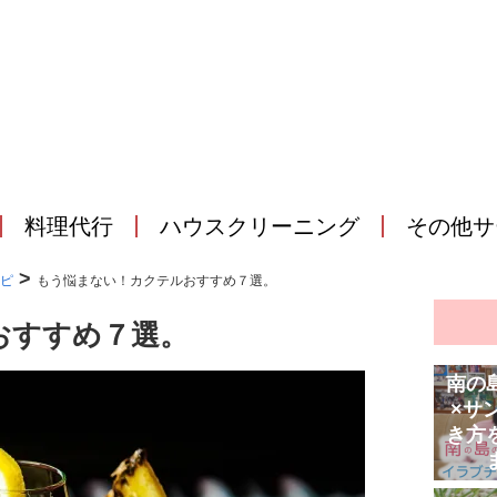
料理代行
ハウスクリーニング
その他サ
>
ピ
もう悩まない！カクテルおすすめ７選。
おすすめ７選。
南の
×サ
き方