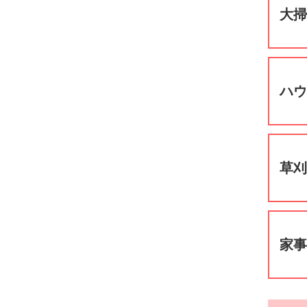
大
ハ
草
家