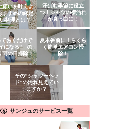
汗ばむ季節に役立
に願いを叶えよ
つ！シャツの襟汚れ
おすすめの縁起
が真っ白に！
い料理とは？
っておくだけで
夏本番前に！らくら
イになる” の
く簡単エアコン掃
り雨の日掃除！
除！
その”シャワーヘッ
ド”の汚れ見えてい
ますか？
サンジュのサービス一覧