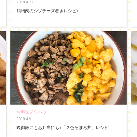
2019.4.21
鶏胸肉のシソチーズ巻きレシピ♪
お料理ノウハウ
2019.4.9
晩御飯にもお弁当にも♪「２色そぼろ丼」レシピ