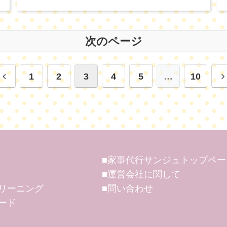
次のページ
1
2
3
4
5
…
10
■家事代行サンジュトップペー
■運営会社に関して
リーニング
■問い合わせ
ード