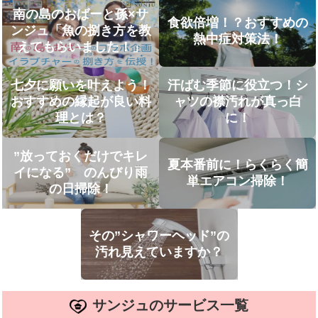
南の島のおばーと孫×サ
食欲倍増！？おすすめの
ンジュ「魚の捌き方を教
熱中症対策法！
えてもらいました！」
七夕に願いを叶えよう！
汗ばむ季節に役立つ！シ
おすすめの縁起が良い料
ャツの襟汚れが真っ白
理とは？
に！
”放っておくだけでキレ
夏本番前に！らくらく簡
イになる” のんびり雨
単エアコン掃除！
の日掃除！
その”シャワーヘッド”の
汚れ見えていますか？
サンジュのサービス一覧