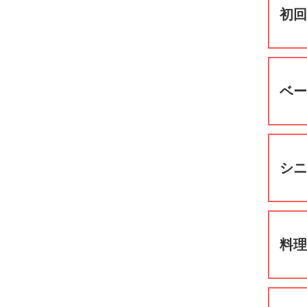
初
ベ
シ
料