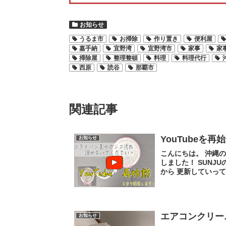
お知らせ
うるま市
お掃除
作り置き
便利屋
嘉手納
宜野湾
宜野湾市
家事
家
掃除屋
整理整頓
料理
料理代行
西原
読谷
那覇市
関連記事
YouTubeを
お知らせ
こんにちは。 沖縄の家
しました！ SUNJ
から 更新していって
エアコンクリー
お知らせ