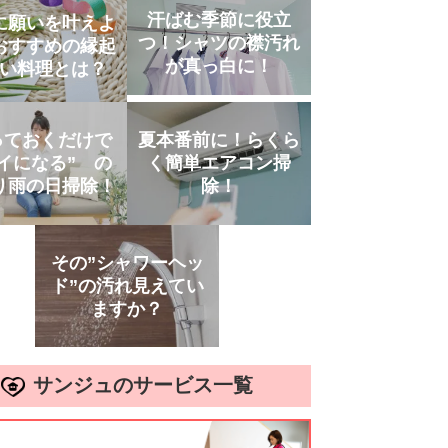
汗ばむ季節に役立
に願いを叶えよ
つ！シャツの襟汚れ
おすすめの縁起
が真っ白に！
い料理とは？
っておくだけで
夏本番前に！らくら
イになる” の
く簡単エアコン掃
り雨の日掃除！
除！
その”シャワーヘッ
ド”の汚れ見えてい
ますか？
サンジュのサービス一覧