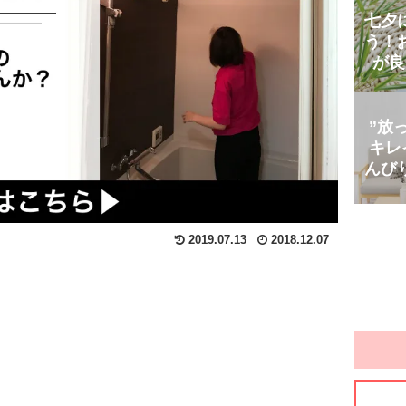
七夕
う！
が良
”放
キレ
んび
2019.07.13
2018.12.07