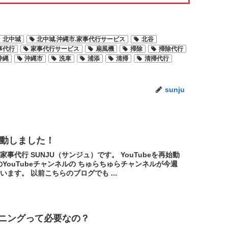
北中城
北中城.沖縄市.家事代行サービス
北谷
事代行
家事代行サービス
扇風機
掃除
掃除代行
沖縄
沖縄市
洗車
浦添
清掃
清掃代行
sunju
再始動しました！
事代行 SUNJU（サンジュ）です。 YouTubeを再始動
UのYouTubeチャンネルの ちゅらちゅらチャンネルが今週
います。 以前こちらのブログでも ...
ニングって必要なの？