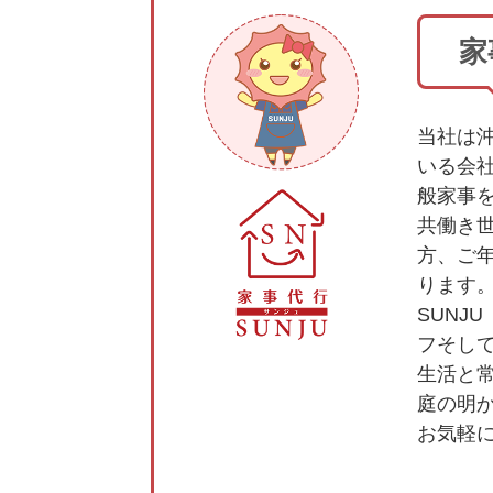
家
当社は
いる会
般家事
共働き
方、ご
ります
SUNJ
フそし
生活と
庭の明
お気軽