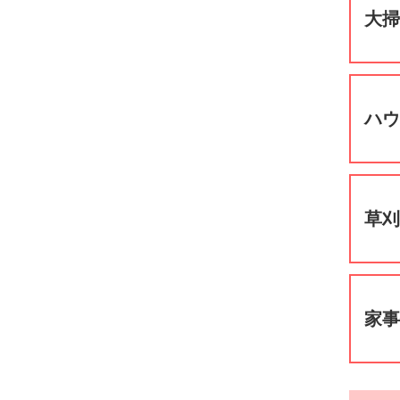
大
ハ
草
家