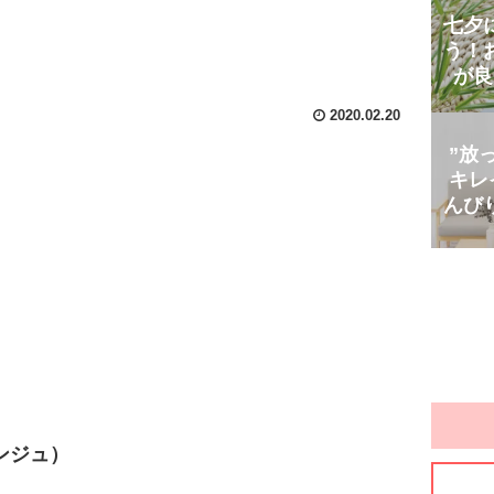
七夕
う！
が良
2020.02.20
”放
キレ
んび
ンジュ）