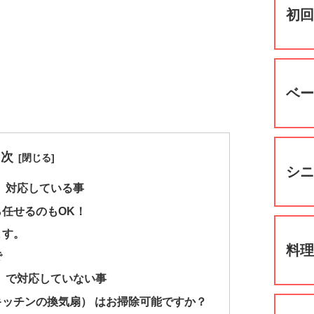
初
ベ
目次
シ
ュ）対応している事
任せるのもOK！
ます。
料
で
ュ）で対応していない事
ッチンの換気扇） はお掃除可能ですか？