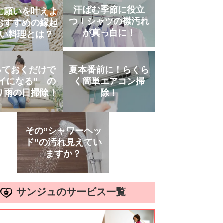
汗ばむ季節に役立
に願いを叶えよ
つ！シャツの襟汚れ
おすすめの縁起
が真っ白に！
い料理とは？
っておくだけで
夏本番前に！らくら
イになる” の
く簡単エアコン掃
り雨の日掃除！
除！
その”シャワーヘッ
ド”の汚れ見えてい
ますか？
サンジュのサービス一覧