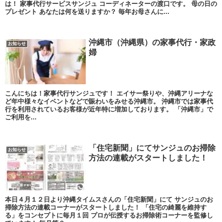
は！ 家事代行サービスサンジュ コーディネーターの渡口です。 母の日の
プレゼント あなたは何を送りますか？ 毎年お母さんに...
沖縄市（沖縄県）の家事代行・家政
お知らせ
婦
こんにちは！家事代行サンジュです！ エイサー祭りや、沖縄アリーナな
ど年中様々なイベントなどで賑わいをみせる沖縄市。 沖縄市では家事代
行を利用されているお客様が近年特に増加しております。 「沖縄市」で
ご利用を...
「住宅新聞」にてサンジュのお掃除
お知らせ
方法の連載がスタートしました！
本日４月１２日より沖縄タイムスさんの「住宅新聞」にて サンジュのお
掃除方法の連載コーナーがスタートしました！ 「住宅の綺麗を維持す
る」をコンセプトに毎月１回 プロが伝授するお掃除術コーナーを監修し