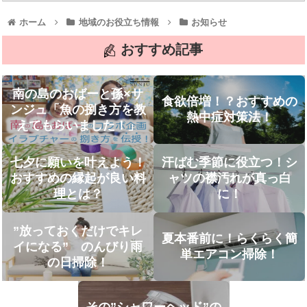
ホーム
地域のお役立ち情報
お知らせ
おすすめ記事
南の島のおばーと孫×サ
食欲倍増！？おすすめの
ンジュ「魚の捌き方を教
熱中症対策法！
えてもらいました！」
七夕に願いを叶えよう！
汗ばむ季節に役立つ！シ
おすすめの縁起が良い料
ャツの襟汚れが真っ白
理とは？
に！
”放っておくだけでキレ
夏本番前に！らくらく簡
イになる” のんびり雨
単エアコン掃除！
の日掃除！