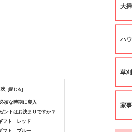
大
ハ
草
目次
必須な時期に突入
家
ゼントはお決まりですか？
Uギフト レッド
Uギフト ブルー