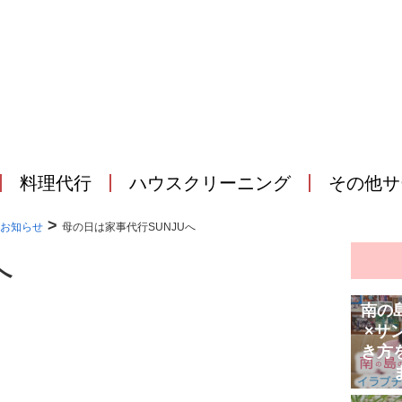
料理代行
ハウスクリーニング
その他サ
>
お知らせ
母の日は家事代行SUNJUへ
へ
南の
×サ
き方