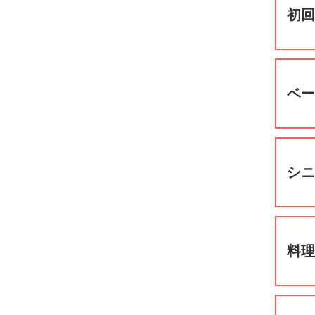
初
ベ
シ
料