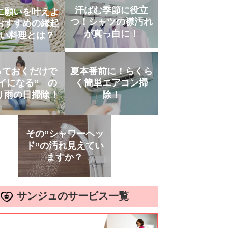
汗ばむ季節に役立
に願いを叶えよ
つ！シャツの襟汚れ
おすすめの縁起
が真っ白に！
い料理とは？
っておくだけで
夏本番前に！らくら
イになる” の
く簡単エアコン掃
り雨の日掃除！
除！
その”シャワーヘッ
ド”の汚れ見えてい
ますか？
サンジュのサービス一覧