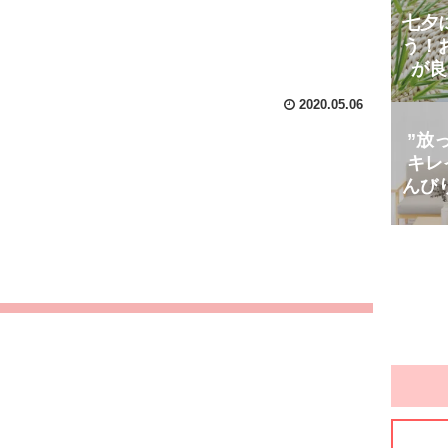
七夕
う！
が良
2020.05.06
”放
キレ
んび