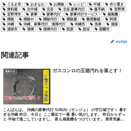
うるま市
おきなわ
お掃除
レシピ
中城
作り置き
便利屋
北中城
北谷
北谷.家事代行
嘉手納
宜野湾
宜野湾市
家事
家事代行
家事代行サービス
扇風機
掃除
掃除や
掃除代行
掃除屋
整理整頓
料理
沖縄
沖縄、家事代行、清掃代行
沖縄市
洗車
浦添
浦添市
清掃
清掃代行
西原
読谷
那覇市
sunju
関連記事
ガスコンロの五徳汚れを落とす！
清掃方法
こんばんは。 沖縄の家事代行 SUNJU（サンジュ） の宇江城です！ 暑す
ぎる沖縄 昨日、今日と ここ最近で一番 暑い気がします。 昨日からずっ
と 半袖で過ごしていますし、 夜も扇風機をつけています。 異常気象...