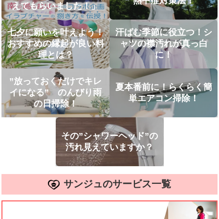
熱中症対策法！
えてもらいました！」
七夕に願いを叶えよう！
汗ばむ季節に役立つ！シ
おすすめの縁起が良い料
ャツの襟汚れが真っ白
理とは？
に！
”放っておくだけでキレ
夏本番前に！らくらく簡
イになる” のんびり雨
単エアコン掃除！
の日掃除！
その”シャワーヘッド”の
汚れ見えていますか？
サンジュのサービス一覧