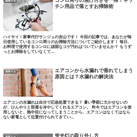
コンロ周りの焦げ付きを一掃！キッ
清掃方法
チン用品で落とすお掃除術
ハイサイ！家事代行サンジュの吉山です！ 今回の記事では、あなたが毎
日使用しているコンロ周りのお掃除方法についてご紹介します！ 毎日、
お料理で使用するコンロに頑固なコゲ汚れはついていませんか？ もうず
っとお掃除をしていなくて...
エアコンから水漏れで垂れてしまう
清掃方法
原因とは？水漏れの解決法
エアコンの水漏れは自分で応急処置できる？ 暑い季節に欠かせないの
が、ひんやりと部屋を冷やしてくれるエアコン。 昨今ではエアコンを使
用しないと、熱中症になってしまうことから、エアコンはなくてはなら
ない家電として位置付けられてきてい...
蛍光灯の取り外し方
清掃方法