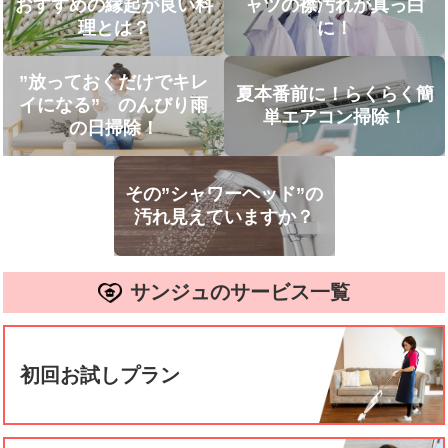
おすすめの縁起が良い料
ャツの襟汚れが真っ白
理とは？
に！
”放っておくだけでキレ
夏本番前に！らくらく簡
イになる” のんびり雨
単エアコン掃除！
の日掃除！
その”シャワーヘッド”の
汚れ見えていますか？
サンジュのサービス一覧
初回お試しプラン