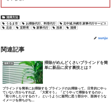
清掃方法
うるま市
お掃除代行、料理代行
北中城.沖縄市.家事代行サービス
北谷
宜野湾
家事代行
洗車
清掃
sunju
関連記事
掃除がめんどくさいブラインドを簡
清掃方法
単に新品に戻す裏技とは？
ブラインドを簡単にお掃除する ブラインドのお掃除って、日常的にやっ
ていない方からすれば、 「大変そう」 「どうやって掃除をするのか」
「取り外したりするの？」 というように疑問に思う部分や、面倒そうな
イメージを持ちがち...