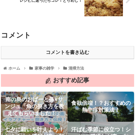
レシピに迷ったらコレ！とりめし！
コメント
コメントを書き込む
ホーム
家事の雑学
清掃方法
おすすめ記事
南の島のおばーと孫×サ
食欲倍増！？おすすめの
ンジュ「魚の捌き方を教
熱中症対策法！
えてもらいました！」
七夕に願いを叶えよう！
汗ばむ季節に役立つ！シ