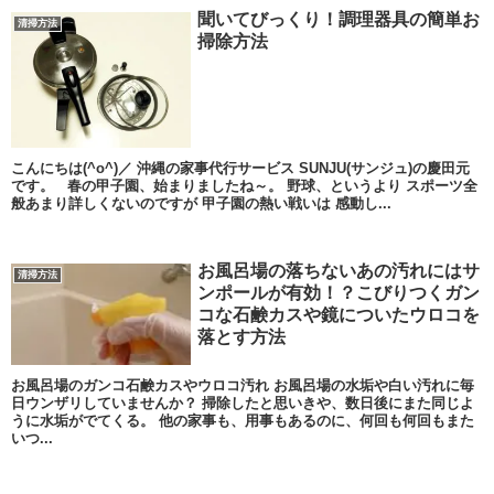
聞いてびっくり！調理器具の簡単お
清掃方法
掃除方法
こんにちは(^o^)／ 沖縄の家事代行サービス SUNJU(サンジュ)の慶田元
です。 春の甲子園、始まりましたね～。 野球、というより スポーツ全
般あまり詳しくないのですが 甲子園の熱い戦いは 感動し...
お風呂場の落ちないあの汚れにはサ
清掃方法
ンポールが有効！？こびりつくガン
コな石鹸カスや鏡についたウロコを
落とす方法
お風呂場のガンコ石鹸カスやウロコ汚れ お風呂場の水垢や白い汚れに毎
日ウンザリしていませんか？ 掃除したと思いきや、数日後にまた同じよ
うに水垢がでてくる。 他の家事も、用事もあるのに、何回も何回もまた
いつ...