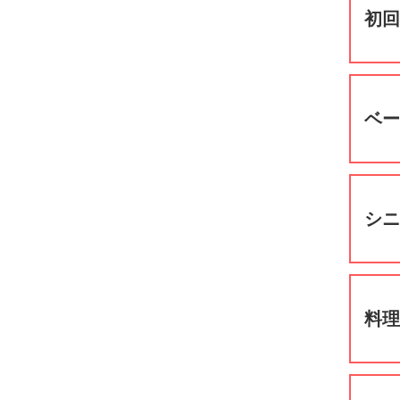
初
ベ
シ
料