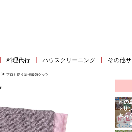
料理代行
ハウスクリーニング
その他サ
>
プロも使う清掃最強グッツ
ツ
南の
×サ
き方