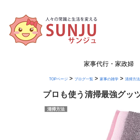
家事代行・家政婦
>
>
>
TOPページ
ブログ一覧
家事の雑学
清掃方法
プロも使う清掃最強グッ
清掃方法