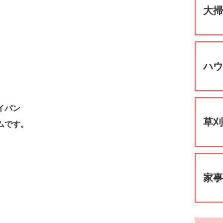
大
ハ
イパン
草
ムです。
家