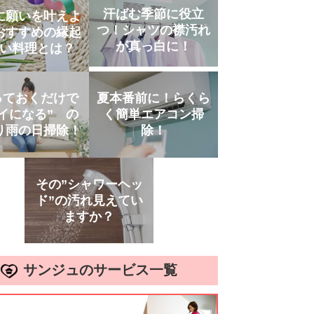
汗ばむ季節に役立
に願いを叶えよ
つ！シャツの襟汚れ
おすすめの縁起
が真っ白に！
い料理とは？
っておくだけで
夏本番前に！らくら
イになる” の
く簡単エアコン掃
り雨の日掃除！
除！
その”シャワーヘッ
ド”の汚れ見えてい
ますか？
サンジュのサービス一覧