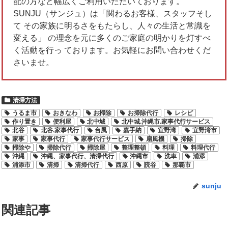
配の方など幅広くご利用いただいております。
SUNJU（サンジュ）は「関わるお客様、スタッフそし
て その家族に明るさをもたらし、人々の生活と常識を
変える」 の理念を元に多くのご家庭の明かりを灯すべ
く活動を行っ ております。お気軽にお問い合わせくだ
さいませ。
清掃方法
うるま市
おきなわ
お掃除
お掃除代行
レシピ
作り置き
便利屋
北中城
北中城.沖縄市.家事代行サービス
北谷
北谷.家事代行
台風
嘉手納
宜野湾
宜野湾市
家事
家事代行
家事代行サービス
扇風機
掃除
掃除や
掃除代行
掃除屋
整理整頓
料理
料理代行
沖縄
沖縄、家事代行、清掃代行
沖縄市
洗車
浦添
浦添市
清掃
清掃代行
西原
読谷
那覇市
sunju
関連記事