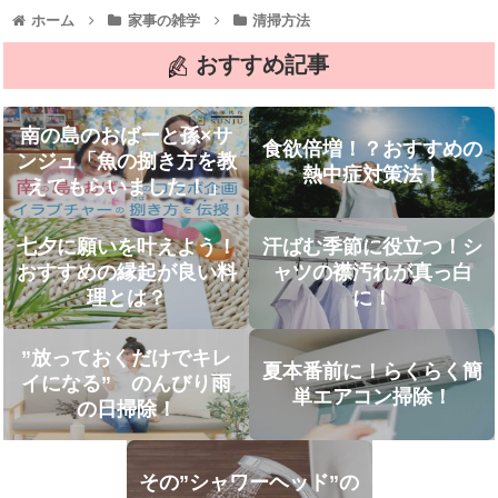
ホーム
家事の雑学
清掃方法
おすすめ記事
南の島のおばーと孫×サ
食欲倍増！？おすすめの
ンジュ「魚の捌き方を教
熱中症対策法！
えてもらいました！」
七夕に願いを叶えよう！
汗ばむ季節に役立つ！シ
おすすめの縁起が良い料
ャツの襟汚れが真っ白
理とは？
に！
”放っておくだけでキレ
夏本番前に！らくらく簡
イになる” のんびり雨
単エアコン掃除！
の日掃除！
その”シャワーヘッド”の