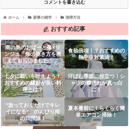
コメントを書き込む
ホーム
家事の雑学
清掃方法
おすすめ記事
南の島のおばーと孫×サ
食欲倍増！？おすすめの
ンジュ「魚の捌き方を教
熱中症対策法！
えてもらいました！」
七夕に願いを叶えよう！
汗ばむ季節に役立つ！シ
おすすめの縁起が良い料
ャツの襟汚れが真っ白
理とは？
に！
”放っておくだけでキレ
夏本番前に！らくらく簡
イになる” のんびり雨
単エアコン掃除！
の日掃除！