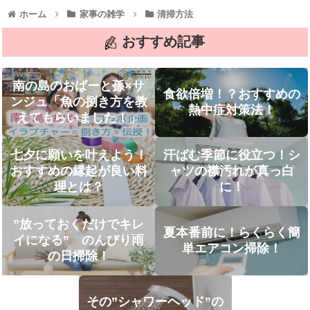
ホーム
家事の雑学
清掃方法
おすすめ記事
南の島のおばーと孫×サ
食欲倍増！？おすすめの
ンジュ「魚の捌き方を教
熱中症対策法！
えてもらいました！」
七夕に願いを叶えよう！
汗ばむ季節に役立つ！シ
おすすめの縁起が良い料
ャツの襟汚れが真っ白
理とは？
に！
”放っておくだけでキレ
夏本番前に！らくらく簡
イになる” のんびり雨
単エアコン掃除！
の日掃除！
その”シャワーヘッド”の