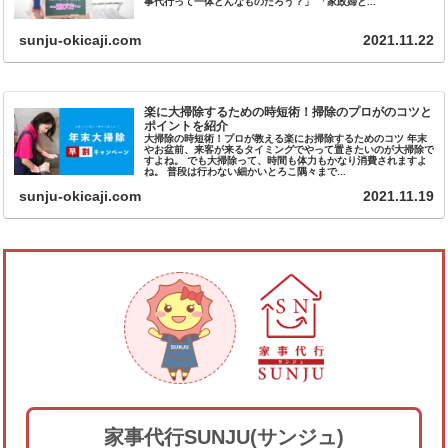
事代行って一体どんなものだろう？」 「家政婦と...
sunju-okicaji.com
2021.11.22
楽に大掃除するための時短術！掃除のプロがのコツと
ポイントを紹介
大掃除の時短術！プロが教える楽にお掃除するためのコツ 年末
やお盆前、来客が来るタイミングでやって置きたいのが大掃除で
すよね。 でも大掃除って、時間も体力もかなり消費されますよ
ね。 普段は行わない細かいとろこ隅々まで...
sunju-okicaji.com
2021.11.19
家事代行SUNJU(サンジュ)