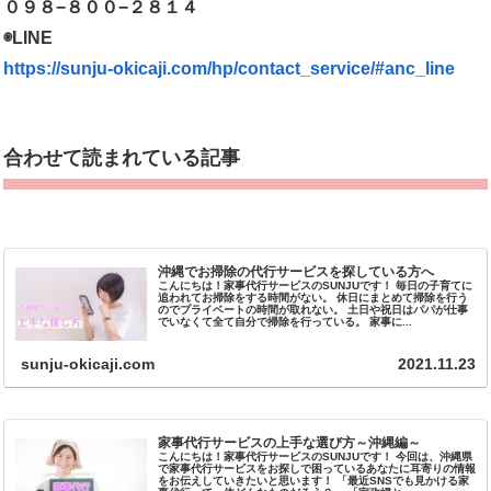
０９８−８００−２８１４
◉LINE
https://sunju-okicaji.com/hp/contact_service/#anc_line
合わせて読まれている記事
沖縄でお掃除の代行サービスを探している方へ
こんにちは！家事代行サービスのSUNJUです！ 毎日の子育てに
追われてお掃除をする時間がない。 休日にまとめて掃除を行う
のでプライベートの時間が取れない。 土日や祝日はパパが仕事
でいなくて全て自分で掃除を行っている。 家事に...
sunju-okicaji.com
2021.11.23
家事代行サービスの上手な選び方～沖縄編～
こんにちは！家事代行サービスのSUNJUです！ 今回は、沖縄県
で家事代行サービスをお探しで困っているあなたに耳寄りの情報
をお伝えしていきたいと思います！ 「最近SNSでも見かける家