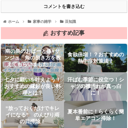
コメントを書き込む
ホーム
家事の雑学
豆知識
おすすめ記事
南の島のおばーと孫×サ
食欲倍増！？おすすめの
ンジュ「魚の捌き方を教
熱中症対策法！
えてもらいました！」
七夕に願いを叶えよう！
汗ばむ季節に役立つ！シ
おすすめの縁起が良い料
ャツの襟汚れが真っ白
理とは？
に！
”放っておくだけでキレ
夏本番前に！らくらく簡
イになる” のんびり雨
単エアコン掃除！
の日掃除！