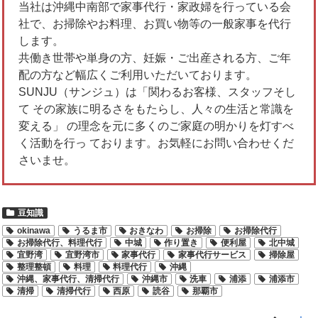
当社は沖縄中南部で家事代行・家政婦を行っている会
社で、お掃除やお料理、お買い物等の一般家事を代行
します。
共働き世帯や単身の方、妊娠・ご出産される方、ご年
配の方など幅広くご利用いただいております。
SUNJU（サンジュ）は「関わるお客様、スタッフそし
て その家族に明るさをもたらし、人々の生活と常識を
変える」 の理念を元に多くのご家庭の明かりを灯すべ
く活動を行っ ております。お気軽にお問い合わせくだ
さいませ。
豆知識
okinawa
うるま市
おきなわ
お掃除
お掃除代行
お掃除代行、料理代行
中城
作り置き
便利屋
北中城
宜野湾
宜野湾市
家事代行
家事代行サービス
掃除屋
整理整頓
料理
料理代行
沖縄
沖縄、家事代行、清掃代行
沖縄市
洗車
浦添
浦添市
清掃
清掃代行
西原
読谷
那覇市