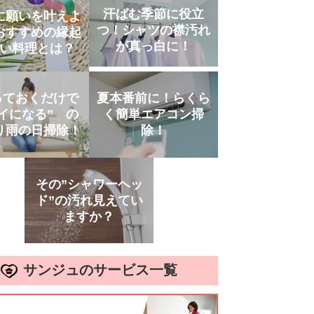
汗ばむ季節に役立
に願いを叶えよ
つ！シャツの襟汚れ
おすすめの縁起
が真っ白に！
い料理とは？
っておくだけで
夏本番前に！らくら
イになる” の
く簡単エアコン掃
り雨の日掃除！
除！
その”シャワーヘッ
ド”の汚れ見えてい
ますか？
サンジュのサービス一覧