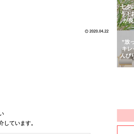
七夕
う！
が良
2020.04.22
”放
キレ
んび
い
介しています。