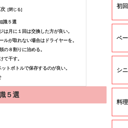
初
目次
知識５選
ジは月に１回は交換した方が良い。
ベ
ールが取れない場合はドライヤーを。
領の８割りに治める。
けて干す。
ペットボトルで保存するのが良い。
シ
せ
識５選
料