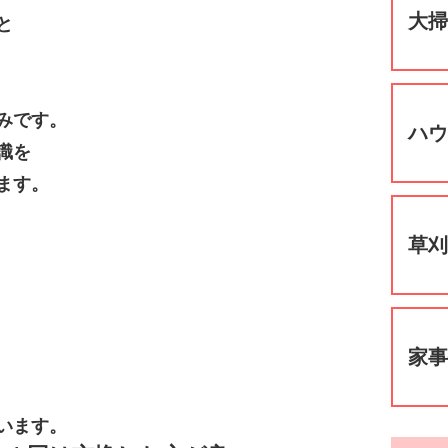
大
と
みです。
ハ
識を
ます。
草
家
います。