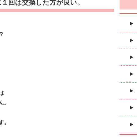
に１回は交換した方が良い。
？
は
ん。
す。