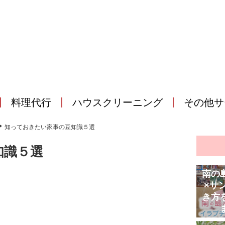
料理代行
ハウスクリーニング
その他サ
>
知っておきたい家事の豆知識５選
知識５選
南の
×サ
き方