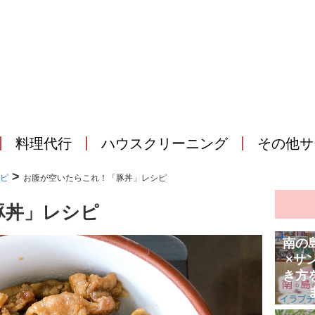
料理代行
ハウスクリーニング
その他サ
>
ピ
お腹が空いたらこれ！「豚丼」レシピ
豚丼」レシピ
南の
×サ
き方