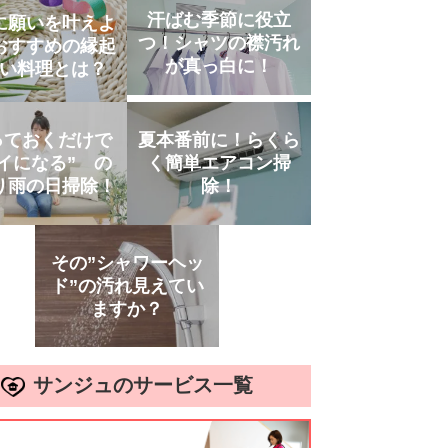
汗ばむ季節に役立
に願いを叶えよ
つ！シャツの襟汚れ
おすすめの縁起
が真っ白に！
い料理とは？
っておくだけで
夏本番前に！らくら
イになる” の
く簡単エアコン掃
り雨の日掃除！
除！
その”シャワーヘッ
ド”の汚れ見えてい
ますか？
サンジュのサービス一覧