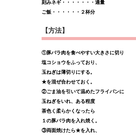
刻みネギ・・・・・・・適量
ご飯・・・・・・２杯分
【方法】
①豚バラ肉を食べやすい大きさに切り
塩コショウをふっており、
玉ねぎは薄切りにする。
★を混ぜ合わせておく。
②ごま油を引いて温めたフライパンに
玉ねぎをいれ、ある程度
茶色く柔らかくなったら
１の豚バラ肉を入れ焼く。
③両面焼けたら★を入れ、