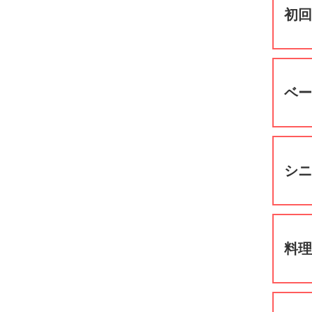
初
ベ
シ
料