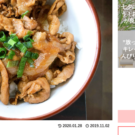
七夕
う！
が良
”放
キレ
んび
2020.01.28
2019.11.02