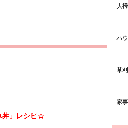
大
ハ
！
草
家
豚丼」レシピ☆