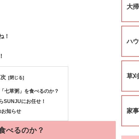
大
ね！
ハ
！
草
目次
に「七草粥」を食べるのか？
らSUNJUにお任せ！
家
のお知らせ
を食べるのか？