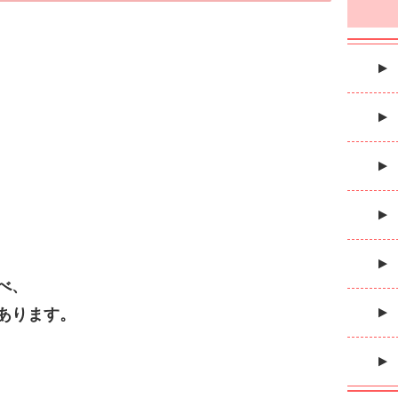
べ、
あります。