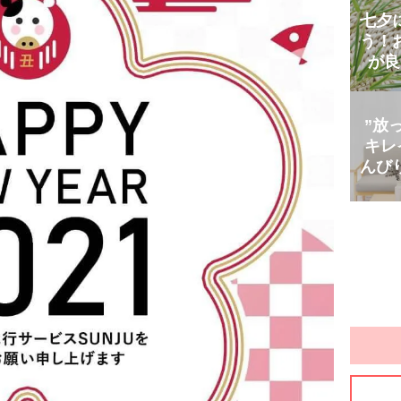
七夕
う！
が良
”放
キレ
んび