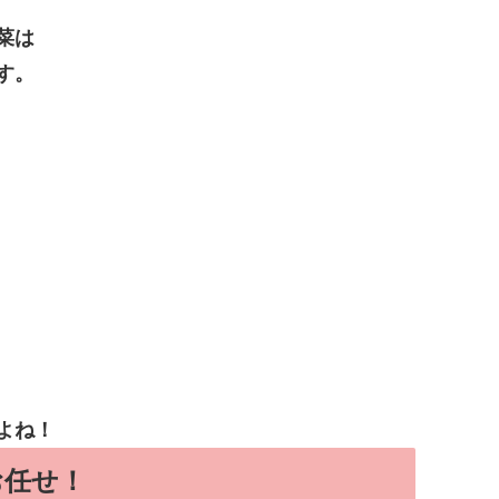
菜は
す。
よね！
お任せ！