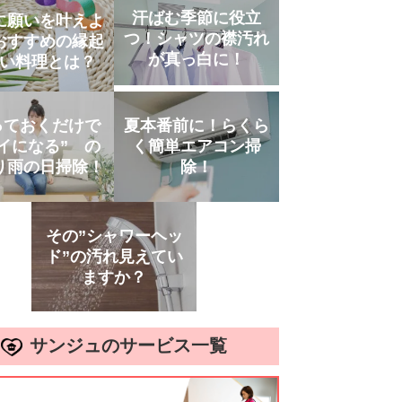
汗ばむ季節に役立
に願いを叶えよ
つ！シャツの襟汚れ
おすすめの縁起
が真っ白に！
い料理とは？
っておくだけで
夏本番前に！らくら
イになる” の
く簡単エアコン掃
り雨の日掃除！
除！
その”シャワーヘッ
ド”の汚れ見えてい
ますか？
サンジュのサービス一覧