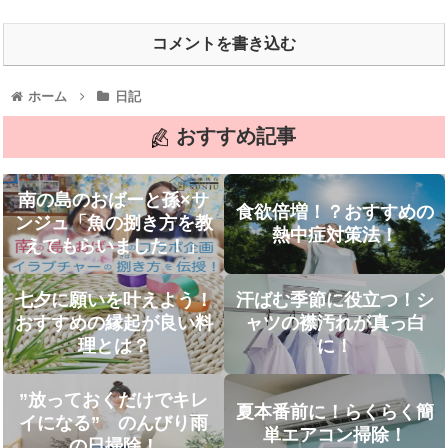
コメントを書き込む
ホーム
日記
おすすめ記事
南の島のおばーと孫×サ
食欲倍増！？おすすめの
ンジュ「魚の捌き方を教
熱中症対策法！
えてもらいました！」
七夕に願いを叶えよう！
汗ばむ季節に役立つ！シ
おすすめの縁起が良い料
ャツの襟汚れが真っ白
理とは？
に！
”放っておくだけでキレ
夏本番前に！らくらく簡
イになる” のんびり雨
単エアコン掃除！
の日掃除！