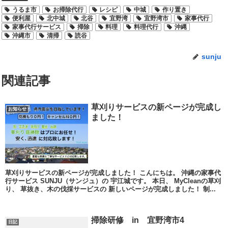
うるま市
お掃除代行
レシピ
中城
作り置き
便利屋
北中城
北谷
宜野湾
宜野湾市
家事代行
家事代行サービス
掃除
料理
料理代行
沖縄
沖縄市
清掃
読谷
sunju
関連記事
草刈りサービスの新ページが完成し
お知らせ
ました！
草刈りサービスの新ページが完成しました！ こんにちは。 沖縄の家事代
行サービス SUNJU（サンジュ）の 宇江城です。 本日、 MyCleanの草刈
り、 草抜き、木の伐採サービスの 新しいページが完成しました！ 制...
掃除研修 in 宜野湾市4
日記