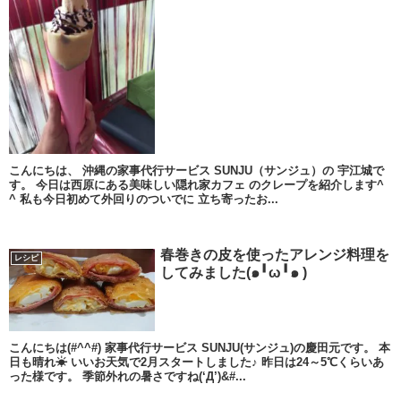
こんにちは、 沖縄の家事代行サービス SUNJU（サンジュ）の 宇江城で
す。 今日は西原にある美味しい隠れ家カフェ のクレープを紹介します^
^ 私も今日初めて外回りのついでに 立ち寄ったお...
春巻きの皮を使ったアレンジ料理を
レシピ
してみました(๑╹ω╹๑ )
こんにちは(#^^#) 家事代行サービス SUNJU(サンジュ)の慶田元です。 本
日も晴れ☀ いいお天気で2月スタートしました♪ 昨日は24～5℃くらいあ
った様です。 季節外れの暑さですね(‘Д’)&#...