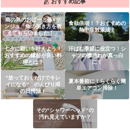
おすすめ記事
南の島のおばーと孫×サ
食欲倍増！？おすすめの
ンジュ「魚の捌き方を教
熱中症対策法！
えてもらいました！」
七夕に願いを叶えよう！
汗ばむ季節に役立つ！シ
おすすめの縁起が良い料
ャツの襟汚れが真っ白
理とは？
に！
”放っておくだけでキレ
夏本番前に！らくらく簡
イになる” のんびり雨
単エアコン掃除！
の日掃除！
その”シャワーヘッド”の
汚れ見えていますか？