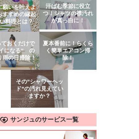
汗ばむ季節に役立
に願いを叶えよ
つ！シャツの襟汚れ
おすすめの縁起
が真っ白に！
い料理とは？
っておくだけで
夏本番前に！らくら
イになる” の
く簡単エアコン掃
り雨の日掃除！
除！
その”シャワーヘッ
ド”の汚れ見えてい
ますか？
サンジュのサービス一覧