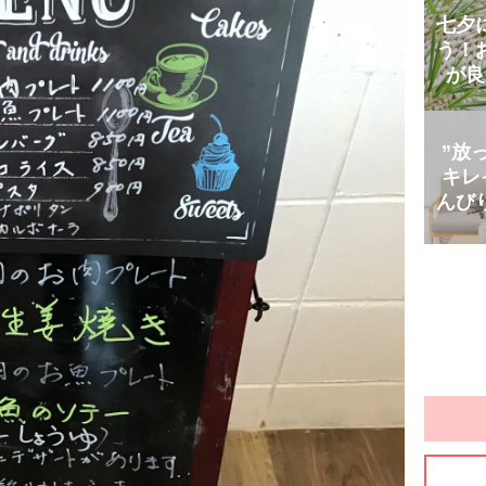
七夕
う！
が良
”放
キレ
んび