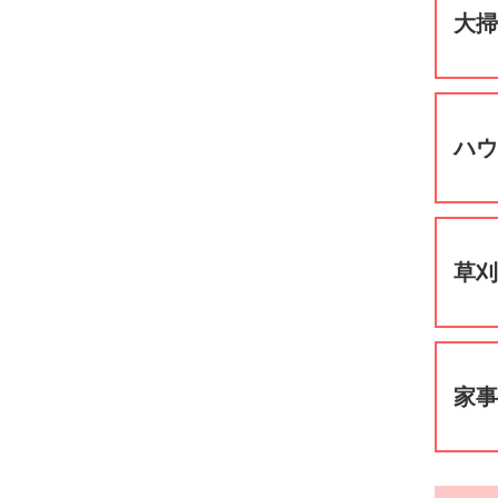
大
ハ
草
家