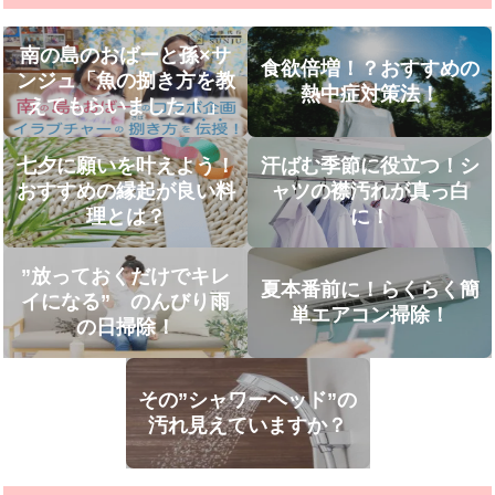
南の島のおばーと孫×サ
食欲倍増！？おすすめの
ンジュ「魚の捌き方を教
熱中症対策法！
えてもらいました！」
七夕に願いを叶えよう！
汗ばむ季節に役立つ！シ
おすすめの縁起が良い料
ャツの襟汚れが真っ白
理とは？
に！
”放っておくだけでキレ
夏本番前に！らくらく簡
イになる” のんびり雨
単エアコン掃除！
の日掃除！
その”シャワーヘッド”の
汚れ見えていますか？