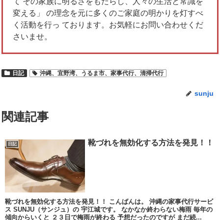
て その家族に明るさをもたらし、人々の生活と常識を
変える」 の理念を元に多くのご家庭の明かりを灯すべ
く活動を行っ ております。お気軽にお問い合わせくだ
さいませ。
日記
沖縄、宜野湾、うるま市、家事代行、清掃代行
sunju
関連記事
靴づれを無効化する方法を発見！！
日記
靴づれを無効化する方法を発見！！ こんばんは。 沖縄の家事代行サービ
ス SUNJU（サンジュ）の 宇江城です。 なかなか終わらない梅雨 毎年の
傾向からいくと ２３日で梅雨が終わる 予想だったのですが まだ続...