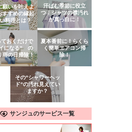
汗ばむ季節に役立
に願いを叶えよ
つ！シャツの襟汚れ
おすすめの縁起
が真っ白に！
い料理とは？
っておくだけで
夏本番前に！らくら
イになる” の
く簡単エアコン掃
り雨の日掃除！
除！
その”シャワーヘッ
ド”の汚れ見えてい
ますか？
サンジュのサービス一覧