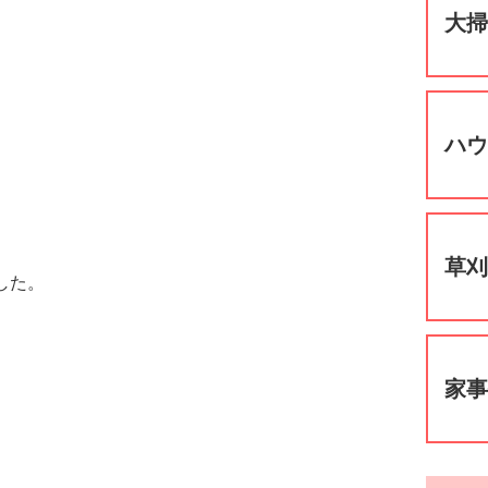
大
ハ
草
した。
家