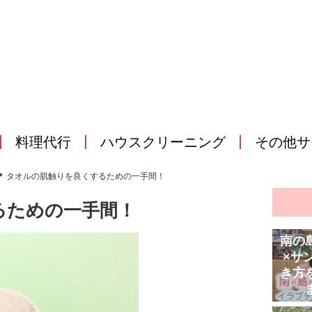
料理代行
ハウスクリーニング
その他サ
>
タオルの肌触りを良くするための一手間！
るための一手間！
南の
×サ
き方