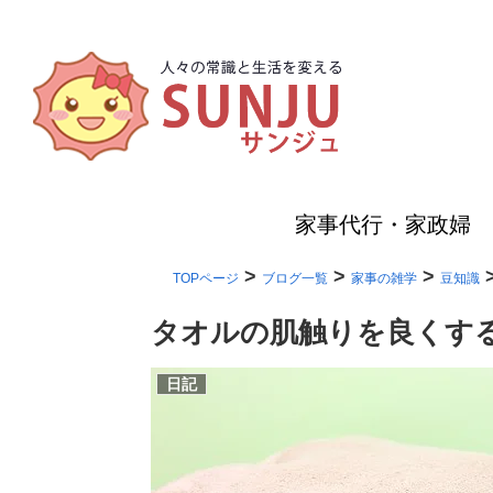
家事代行・家政婦
>
>
>
TOPページ
ブログ一覧
家事の雑学
豆知識
タオルの肌触りを良くす
日記