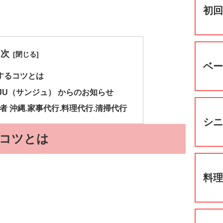
初
目次
ベ
するコツとは
JU（サンジュ） からのお知らせ
者 沖縄.家事代行.料理代行.清掃代行
シ
コツとは
料