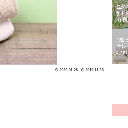
七夕
う！
が良
”放
キレ
んび
2020.01.28
2019.11.13