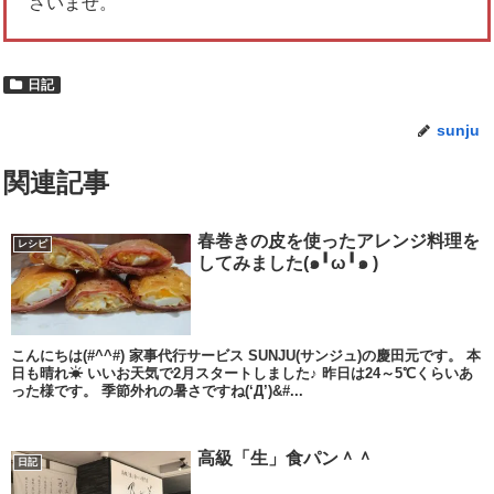
さいませ。
日記
sunju
関連記事
春巻きの皮を使ったアレンジ料理を
レシピ
してみました(๑╹ω╹๑ )
こんにちは(#^^#) 家事代行サービス SUNJU(サンジュ)の慶田元です。 本
日も晴れ☀ いいお天気で2月スタートしました♪ 昨日は24～5℃くらいあ
った様です。 季節外れの暑さですね(‘Д’)&#...
高級「生」食パン＾＾
日記