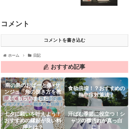
コメント
コメントを書き込む
ホーム
日記
おすすめ記事
南の島のおばーと孫×サ
食欲倍増！？おすすめの
ンジュ「魚の捌き方を教
熱中症対策法！
えてもらいました！」
七夕に願いを叶えよう！
汗ばむ季節に役立つ！シ
おすすめの縁起が良い料
ャツの襟汚れが真っ白
理とは？
に！