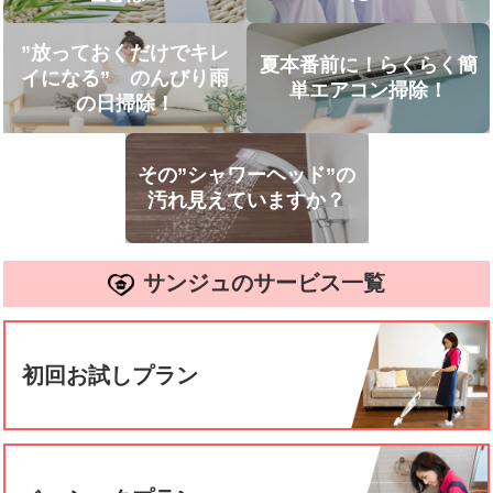
”放っておくだけでキレ
夏本番前に！らくらく簡
イになる” のんびり雨
単エアコン掃除！
の日掃除！
その”シャワーヘッド”の
汚れ見えていますか？
サンジュのサービス一覧
初回お試しプラン