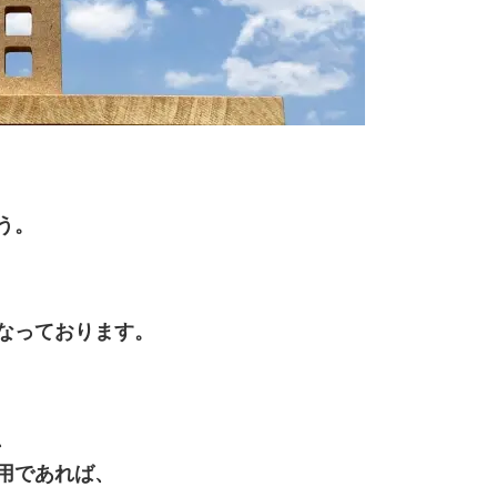
う。
なっております。
、
用であれば、