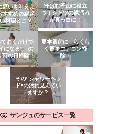
汗ばむ季節に役立
に願いを叶えよ
つ！シャツの襟汚れ
おすすめの縁起
が真っ白に！
い料理とは？
っておくだけで
夏本番前に！らくら
イになる” の
く簡単エアコン掃
り雨の日掃除！
除！
その”シャワーヘッ
ド”の汚れ見えてい
ますか？
サンジュのサービス一覧