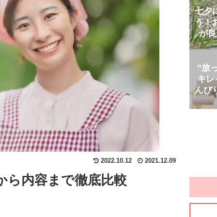
七夕
う！
が良
”放
キレ
んび
2022.10.12
2021.12.09
から内容まで徹底比較