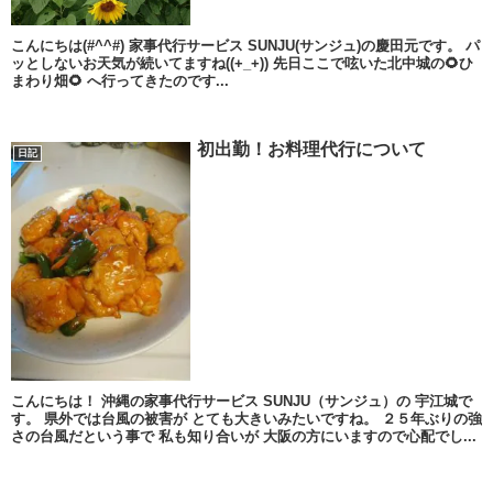
こんにちは(#^^#) 家事代行サービス SUNJU(サンジュ)の慶田元です。 パ
ッとしないお天気が続いてますね((+_+)) 先日ここで呟いた北中城の🌻ひ
まわり畑🌻 へ行ってきたのです...
初出勤！お料理代行について
日記
こんにちは！ 沖縄の家事代行サービス SUNJU（サンジュ）の 宇江城で
す。 県外では台風の被害が とても大きいみたいですね。 ２５年ぶりの強
さの台風だという事で 私も知り合いが 大阪の方にいますので心配でし...