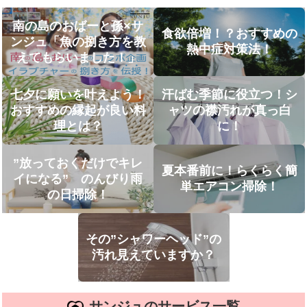
南の島のおばーと孫×サ
食欲倍増！？おすすめの
ンジュ「魚の捌き方を教
熱中症対策法！
えてもらいました！」
七夕に願いを叶えよう！
汗ばむ季節に役立つ！シ
おすすめの縁起が良い料
ャツの襟汚れが真っ白
理とは？
に！
”放っておくだけでキレ
夏本番前に！らくらく簡
イになる” のんびり雨
単エアコン掃除！
の日掃除！
その”シャワーヘッド”の
汚れ見えていますか？
サンジュのサービス一覧