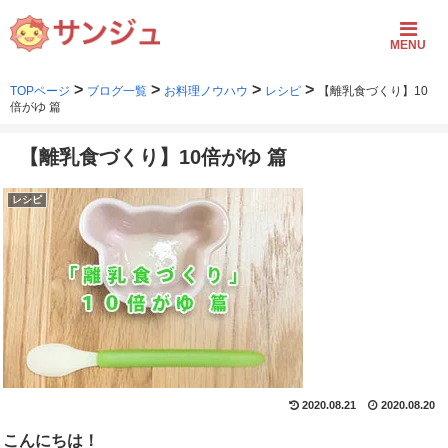
MENU
>
>
>
>
TOPページ
ブログ一覧
お料理ノウハウ
レシピ
【離乳食づくり】10
倍がゆ 篇
【離乳食づくり】10倍がゆ 篇
レシピ
2020.08.21
2020.08.20
こんにちは！