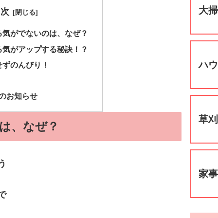
大
目次
る気がでないのは、なぜ？
る気がアップする秘訣！？
ハ
せずのんびり！
らのお知らせ
草
は、なぜ？
う
家
で