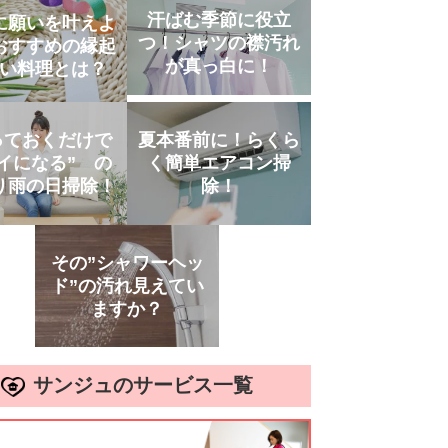
汗ばむ季節に役立
に願いを叶えよ
つ！シャツの襟汚れ
おすすめの縁起
が真っ白に！
い料理とは？
夏本番前に！らくら
っておくだけで
く簡単エアコン掃
イになる” の
除！
り雨の日掃除！
その”シャワーヘッ
ド”の汚れ見えてい
ますか？
サンジュのサービス一覧