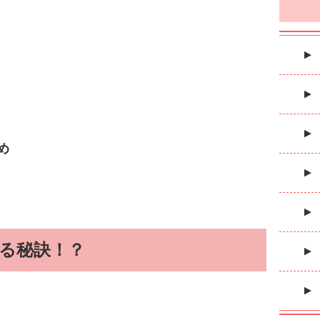
め
る秘訣！？