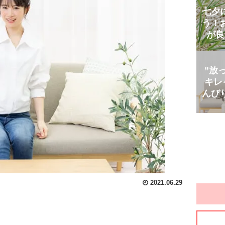
七夕
う！
が良
”放
キレ
んび
2021.06.29
！