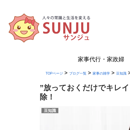
家事代行・家政婦
>
>
>
TOPページ
ブログ一覧
家事の雑学
豆知識
”放っておくだけでキレイ
除！
豆知識