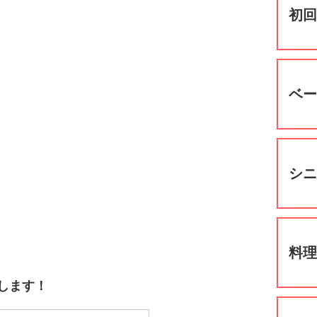
初
ベ
シ
料
します！