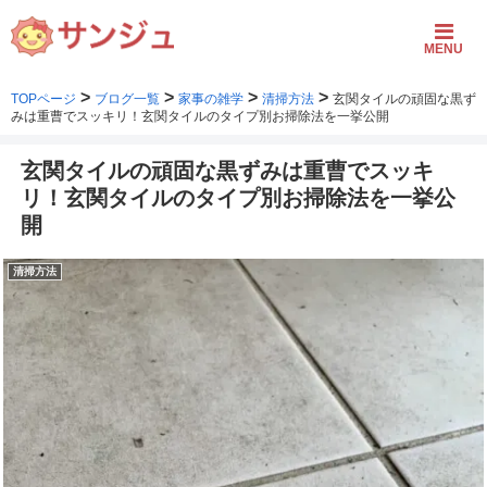
MENU
>
>
>
>
TOPページ
ブログ一覧
家事の雑学
清掃方法
玄関タイルの頑固な黒ず
みは重曹でスッキリ！玄関タイルのタイプ別お掃除法を一挙公開
玄関タイルの頑固な黒ずみは重曹でスッキ
リ！玄関タイルのタイプ別お掃除法を一挙公
開
清掃方法