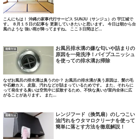
こんにちは！ 沖縄の家事代行サービス SUNJU（サンジュ）の 宇江城で
す。 ８月１５日の記事を 更新していきたいと思います。 今日は朝から台
風のような 強い雨が降ってますね。 ここ３日間ほど...
お風呂排水溝の嫌な匂いや詰まりの
清掃方法
原因を一発洗浄！パイプユニッシュ
を使っての排水溝お掃除
なぜお風呂の排水溝は臭うのか？ お風呂の排水溝が臭う原因は、髪の毛
や石鹸カス、皮脂、汚れなどが詰まっているためです。 また、それらに
って発生する臭いは空気中に拡散するため、不快な臭いが室内全体に広
がることがあります。 また...
レンジフード（換気扇）のしつこい
清掃方法
油汚れをウタマロクリーナを使って
簡単に落とす方法を徹底解説！